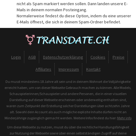
nicht als Spam markiert werden sollen. Dann landen unsere E-
Mails in deinem normalen Posteingang.
Normalerweise findest du diese Option, indem du eine unserer
E-Mails öffnest, die sich in deinem Spam-Ordner befindet.
Login
AGB
Datenschutzerklärung
Cookies
Preise
Affiliates
Impressum
Kontakt
Du musst mindestens 18 Jahre alt sein und in deinem Wohnort die Volljährigkeite
erreicht haben, um von dieser Webseite Gebrauch machen zu können. Alle Models,
Schauspielerinnen/Schauspieler und andere Personen, die in einer visuellen
Darstellung auf dieser Webseite erscheinen oder anderweitig enthalten sind,
waren zum Zeitpunkt der Erstellung solcher Darstellungen über achtzehn Jahre
alt. Sowohl dein Account als auch mögliche explizite Inhalte dürfen nicht an
Minderjährige zugänglich gemacht werden. Weitere Infos findest du hier:
Mehr info
Um diese Webseite zu nutzen, musst du über die rechtliche Handlungsfähigkeit
zur Nutzung der Webseite sowie über einen selbstständigen Zugriff auf deine